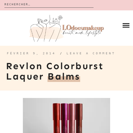
Rechercher :
Skip
to
BLOG
content
REVUES
À PROPOS
CALENDRIERS DE L’AVENT
BON PLAN
MES VIDÉOS
FÉVRIER 9, 2014
/
LEAVE A COMMENT
VIDÉOS
Revlon Colorburst
CONTACT
Laquer
Balms