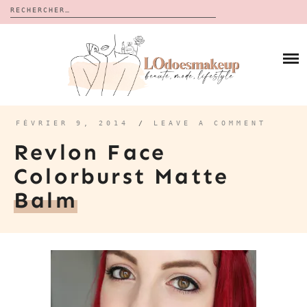
Rechercher :
Skip
to
BLOG
content
REVUES
À PROPOS
CALENDRIERS DE L’AVENT
BON PLAN
MES VIDÉOS
FÉVRIER 9, 2014
/
LEAVE A COMMENT
VIDÉOS
Revlon Face
CONTACT
Colorburst Matte
Balm