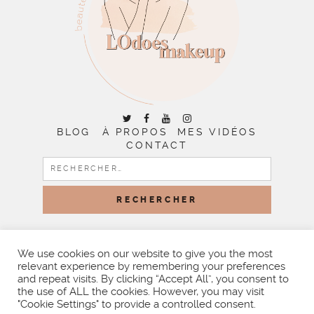
BLOG
À PROPOS
MES VIDÉOS
CONTACT
RECHERCHER :
COPYRIGHT © 2026 | ALL RIGHTS RESERVED |
DESIGNED
BY LITTLE THEME SHOP
We use cookies on our website to give you the most
relevant experience by remembering your preferences
and repeat visits. By clicking “Accept All”, you consent to
the use of ALL the cookies. However, you may visit
"Cookie Settings" to provide a controlled consent.