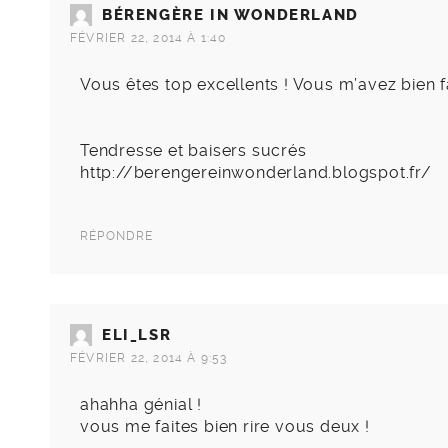
BÉRENGÈRE IN WONDERLAND
FÉVRIER 22, 2014 À 1:40
Vous êtes top excellents ! Vous m’avez bien fai
Tendresse et baisers sucrés
http://berengereinwonderland.blogspot.fr/
RÉPONDRE
ELI_LSR
FÉVRIER 22, 2014 À 9:53
ahahha génial !
vous me faites bien rire vous deux !