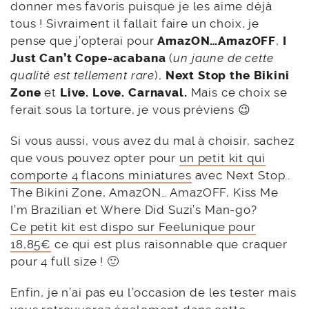
donner mes favoris puisque je les aime déjà
tous ! Sivraiment il fallait faire un choix, je
pense que j’opterai pour
AmazON…AmazOFF
,
I
Just Can’t Cope-acabana
(
un jaune de cette
qualité est tellement rare
),
Next Stop the Bikini
Zone
et
Live. Love. Carnaval.
Mais ce choix se
ferait sous la torture, je vous préviens 😉
Si vous aussi, vous avez du mal à choisir, sachez
que vous pouvez opter pour
un petit kit qui
comporte 4 flacons miniatures
avec Next Stop..
The Bikini Zone, AmazON… AmazOFF, Kiss Me
I’m Brazilian et Where Did Suzi’s Man-go?
Ce petit kit est dispo sur Feelunique pour
18,85€
ce qui est plus raisonnable que craquer
pour 4 full size ! 🙂
Enfin, je n’ai pas eu l’occasion de les tester mais