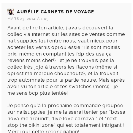
AURÉLIE CARNETS DE VOYAGE
MARS 23, 2014 À 1:05
Avant de lire ton article, j’avais découvert la
collec via internet sur les sites de ventes comme
nail supplies (qui entre nous, vaut mieux pour
acheter les vernis opi ou essie : ils sont moitiés
prix, même en comptant les fdp des usa ça
reviens moins cher!) …et je ne trouvais pas la
collec très jojo à travers les flacons (même si
opi est ma marque chouchoute), et la trouvait
trop automnale pour la partie neutre. Mais après
avoir vu ton article et tes swatches (merci) : je
me sens bcp plus tentée!
Je pense qu’à la prochaine commande groupée
sur nailsupplies, je me laisserai tenter par “bossa
nova me around”, “live love carnaval” et “next
stop the bikini zone” qui est totalement intrigant !
Merci our cette réconciliation!