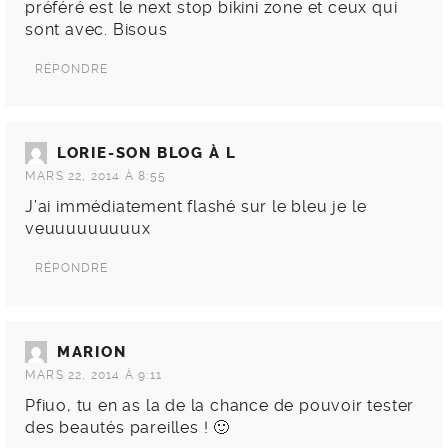
préféré est le next stop bikini zone et ceux qui
sont avec. Bisous
RÉPONDRE
LORIE-SON BLOG À L
MARS 22, 2014 À 8:55
J’ai immédiatement flashé sur le bleu je le
veuuuuuuuuux
RÉPONDRE
MARION
MARS 22, 2014 À 9:11
Pfiuo, tu en as la de la chance de pouvoir tester
des beautés pareilles ! 🙂