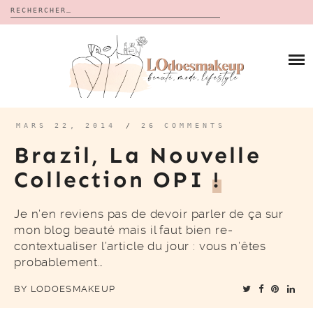
Rechercher :
Skip
to
BLOG
content
REVUES
À PROPOS
CALENDRIERS DE L’AVENT
BON PLAN
MES VIDÉOS
MARS 22, 2014
/
26 COMMENTS
VIDÉOS
Brazil, La Nouvelle
CONTACT
Collection OPI
!
Je n’en reviens pas de devoir parler de ça sur
mon blog beauté mais il faut bien re-
contextualiser l’article du jour : vous n’êtes
probablement…
BY
LODOESMAKEUP