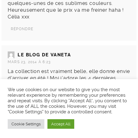
quelques-unes de ces sublimes couleurs.
Heureusement que le prix va me freiner haha !
Célia xxx
RÉPONDRE
LE BLOG DE VANETA
MARS 23, 2014 À 6:23
La collection est vraiment belle, elle donne envie
d’arriver en été ! Moi j’adore les 4 dernières
teintes : le vert, le jaune et l’orange qui sont bien
We use cookies on our website to give you the most
pétillantes, comme j’aime !
relevant experience by remembering your preferences
Belle fin d’après-midi ! 🙂
and repeat visits. By clicking “Accept All”, you consent to
the use of ALL the cookies. However, you may visit
RÉPONDRE
"Cookie Settings" to provide a controlled consent.
Cookie Settings
Accept All
CÉLIA