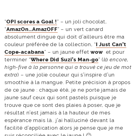
“
OPI scores a Goal !
” – un joli chocolat,
“
AmazOn…AmazOFF
” – un vert canard
absolument dingue qui doit d’ailleurs être ma
couleur préférée de la collection, “
I Just Can’t
Cope-acabana
” – un jaune effet
wow
et pour
terminer “
Where Did Suzi’s Man-go
” (
là encore,
high-five à la personne qui a trouvé ce jeu de mot
extra
) – une jolie couleur qui s’inspire d’un
smoothie à la mangue. Petite précision à propos
de ce jaune : chaque été, je ne porte jamais de
jaune sauf ceux qui sont pastels puisque je
trouve que ce sont des plaies à poser, que je
résultat n’est jamais à la hauteur de mes
espérance mais là.. j’ai halluciné devant la
facilité d’application alors je pense que je me
suis réconciliée avec le jaune ! 🙂