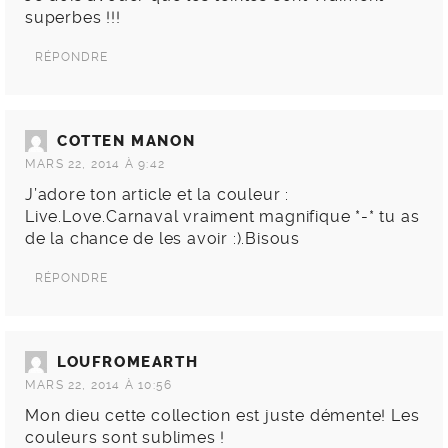
superbes !!!
RÉPONDRE
COTTEN MANON
MARS 22, 2014 À 9:42
J’adore ton article et la couleur :
Live.Love.Carnaval vraiment magnifique *-* tu as
de la chance de les avoir :).Bisous
RÉPONDRE
LOUFROMEARTH
MARS 22, 2014 À 10:56
Mon dieu cette collection est juste démente! Les
couleurs sont sublimes !