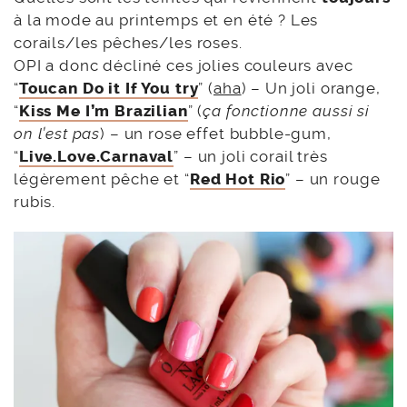
à la mode au printemps et en été ? Les
corails/les pêches/les roses.
OPI a donc décliné ces jolies couleurs avec
“
Toucan Do it If You try
” (
aha
) – Un joli orange,
“
Kiss Me I’m Brazilian
” (
ça fonctionne aussi si
on l’est pas
) – un rose effet bubble-gum,
“
Live.Love.Carnaval
” – un joli corail très
légèrement pêche et “
Red Hot Rio
” – un rouge
rubis.