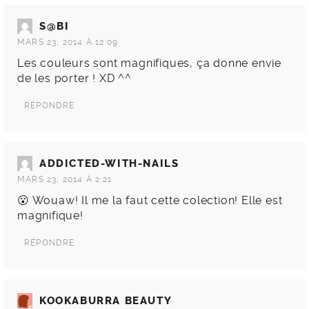
S@BI
MARS 23, 2014 À 12:09
Les couleurs sont magnifiques, ça donne envie
de les porter ! XD ^^
RÉPONDRE
ADDICTED-WITH-NAILS
MARS 23, 2014 À 2:21
😮 Wouaw! Il me la faut cette colection! Elle est
magnifique!
RÉPONDRE
KOOKABURRA BEAUTY