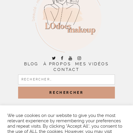
BLOG
À PROPOS
MES VIDÉOS
CONTACT
RECHERCHER :
COPYRIGHT © 2026 | ALL RIGHTS RESERVED |
DESIGNED
BY LITTLE THEME SHOP
We use cookies on our website to give you the most
relevant experience by remembering your preferences
and repeat visits. By clicking “Accept All”, you consent to
the use of ALL the cookies. However, you may visit