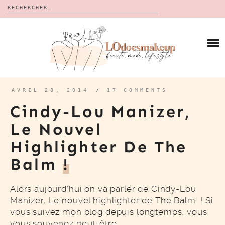
Rechercher :
Skip
to
BLOG
content
REVUES
À PROPOS
CALENDRIERS DE L’AVENT
BON PLAN
MES VIDÉOS
AVRIL 28, 2014
/
17 COMMENTS
VIDÉOS
Cindy-Lou Manizer,
CONTACT
Le Nouvel
Highlighter De The
Balm
!
Alors aujourd’hui on va parler de Cindy-Lou
Manizer, Le nouvel highlighter de The Balm ! Si
vous suivez mon blog depuis longtemps, vous
vous souvenez peut-être…