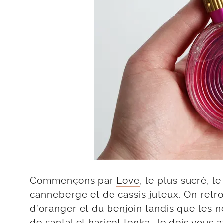
Commençons par
Love
, le plus sucré, 
canneberge et de cassis juteux. On ret
d’oranger et du benjoin tandis que les 
de santal et haricot tonka. Je dois vous