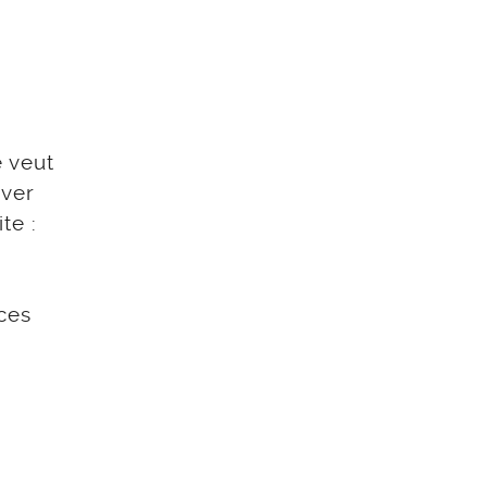
 veut
uver
te :
ces