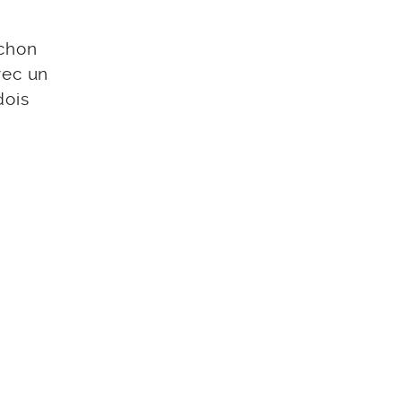
uchon
vec un
dois