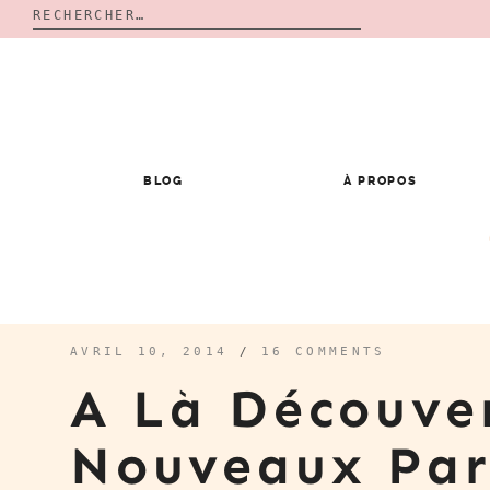
Rechercher :
Skip
to
content
BLOG
À PROPOS
AVRIL 10, 2014
/
16 COMMENTS
A Là Découve
Nouveaux Par