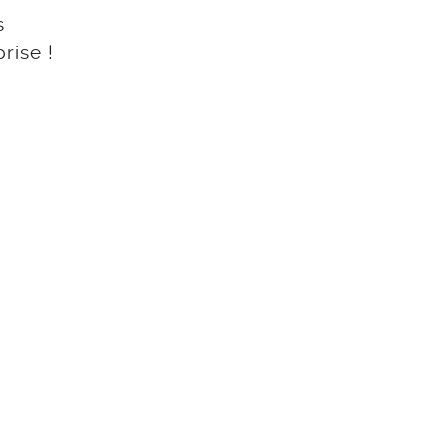
s
rise !