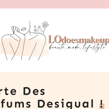
rte Des
fums Desigual
!