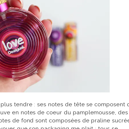
le plus tendre : ses notes de tête se composent 
rouve en notes de coeur du pamplemousse, des 
notes de fond sont composées de praline sucrée
 avouer que son packaging me plait : tous se