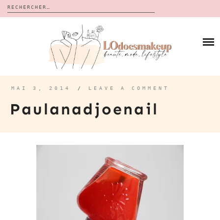
Rechercher :
Skip
to
BLOG
content
REVUES
À PROPOS
CALENDRIERS DE L’AVENT
BON PLAN
MES VIDÉOS
MAI 3, 2014
/
LEAVE A COMMENT
VIDÉOS
Paulanadjoenail
CONTACT