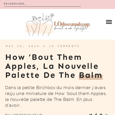
Rechercher :
Skip
to
BLOG
content
REVUES
À PROPOS
CALENDRIERS DE L’AVENT
BON PLAN
MES VIDÉOS
MAI 15, 2014
/
13 COMMENTS
VIDÉOS
How ’bout Them
CONTACT
Apples, La Nouvelle
Palette De The
Balm
Dans la petite Birchbox du mois dernier j’avais
reçu une miniature de How ’bout them Apples,
la nouvelle palette de The Balm. En plus
d’avoir…