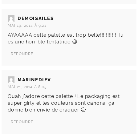
DEMOISAILES
MAI 19, 2014 À 9:21
AYAAAAA cette palette est trop belle!!!!!!!!!!! Tu
es une horrible tentatrice 😉
RÉPONDRE
MARINEDIEV
MAI 21, 2014 À 8:05
Ouah j’adore cette palette ! Le packaging est
super girly et les couleurs sont canons, ça
donne bien envie de craquer 🙂
RÉPONDRE