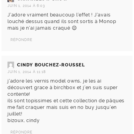
JUIN 1, 2014 À 6:03
J’adore vraiment beaucoup l’effet ! J’avais
louché dessus quand ils sont sortis à Monop
mais je n’ai jamais craqué 😉
RÉPONDRE
CINDY BOUCHEZ-ROUSSEL
JUIN 1, 2014 À 11:18
j’adore les vernis model owns, je les ai
découvert grace à birchbox et j’en suis super
contente!
ils sont topissimes et cette collection de pâques
me fait craquer mais suis en no buy jusqu’en
juillet!
bizoux, cindy
RÉPONDRE