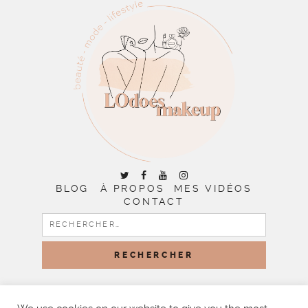
BLOG
À PROPOS
MES VIDÉOS
CONTACT
RECHERCHER :
COPYRIGHT © 2026 | ALL RIGHTS RESERVED |
DESIGNED
BY LITTLE THEME SHOP