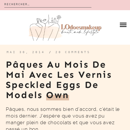
Rechercher :
Skip
to
BLOG
content
REVUES
À PROPOS
CALENDRIERS DE L’AVENT
BON PLAN
MES VIDÉOS
MAI 30, 2014
/
20 COMMENTS
VIDÉOS
Pâques Au Mois De
CONTACT
Mai Avec Les Vernis
Speckled Eggs De
Models
Own
Pâques, nous sommes bien d’accord, c’était le
mois dernier. J’espère que vous avez pu
manger plein de chocolats et que vous avez
passé un bon…