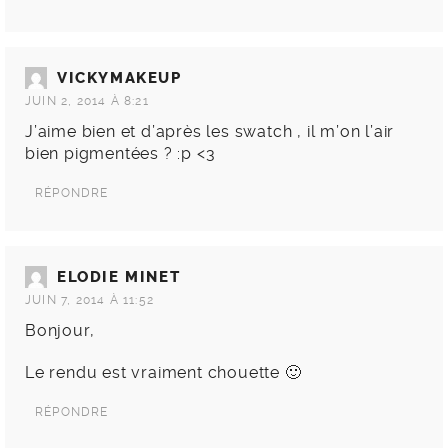
VICKYMAKEUP
JUIN 2, 2014 À 8:21
J’aime bien et d’après les swatch , il m’on l’air
bien pigmentées ? :p <3
RÉPONDRE
ELODIE MINET
JUIN 7, 2014 À 11:52
Bonjour,
Le rendu est vraiment chouette 🙂
RÉPONDRE