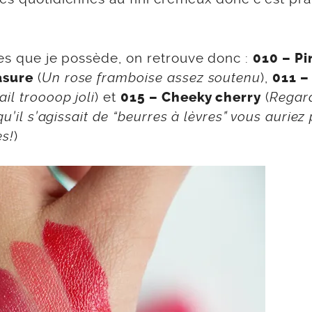
tes que je possède, on retrouve donc :
010 – Pi
(
Un rose framboise assez soutenu
),
asure
011 –
il troooop joli
) et
(
Regar
015 – Cheeky cherry
qu’il s’agissait de “beurres à lèvres” vous aurie
es!
)