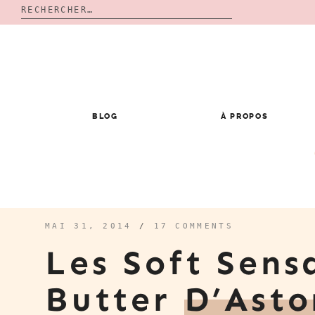
Rechercher :
Skip
to
content
BLOG
À PROPOS
MAI 31, 2014
/
17 COMMENTS
Les Soft Sens
Butter
D’Asto