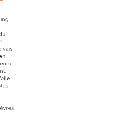
ging
 du
 à
 vais
 en
ttendu
nt,
folle
plus
èvres,