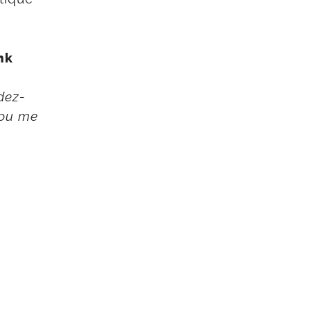
nk
dez-
z pu me