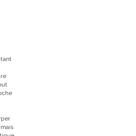
étant
r
ure
ut.
roche
yper
 mais
tique