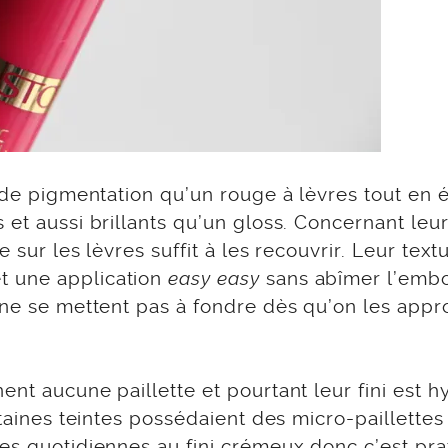
t de pigmentation qu’un rouge à lèvres tout en 
et aussi brillants qu’un gloss. Concernant leu
e sur les lèvres suffit à les recouvrir. Leur text
t une application
easy easy
sans abîmer l’embo
à ne se mettent pas à fondre dès qu’on les app
ent aucune paillette et pourtant leur fini est h
rtaines teintes possédaient des micro-paillettes
tes quotidiennes au fini crémeux donc c’est pra