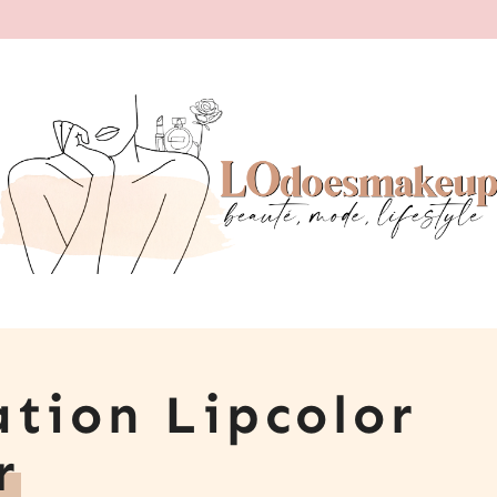
ation Lipcolor
r