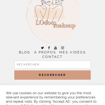
BLOG
À PROPOS
MES VIDÉOS
CONTACT
RECHERCHER :
COPYRIGHT © 2026 | ALL RIGHTS RESERVED |
DESIGNED
BY LITTLE THEME SHOP
We use cookies on our website to give you the most
relevant experience by remembering your preferences
and repeat visits. By clicking “Accept All”, you consent to