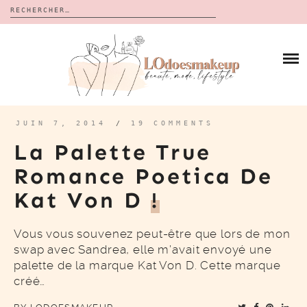
Rechercher :
Skip
to
BLOG
content
REVUES
À PROPOS
CALENDRIERS DE L’AVENT
BON PLAN
MES VIDÉOS
JUIN 7, 2014
/
19 COMMENTS
VIDÉOS
La Palette True
CONTACT
Romance Poetica De
Kat Von D
!
Vous vous souvenez peut-être que lors de mon
swap avec Sandrea, elle m’avait envoyé une
palette de la marque Kat Von D. Cette marque
créé…