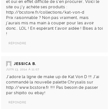
et oui en effet difficile de s’en procurer.. Voici le
site ou j’y achète ses produits :
http://bcstore.fr/collections/kat-von-d
Prix raisonnable ? Non pas vraiment, mais
j’aurais mis ma main à couper pour les avoir
donc.. LOL ! En espérant t’avoir aidée ! Bises à toi
!
RÉPONDRE
JESSICA B.
JUIN 13, 2014 À 11:07
J’adore la ligne de make up de Kat Von D !!! J’ai
commandé la nouvelle palette Chrysalis sur
http://www.bcstore.fr
!!!! Pas besoin de passer
par shipito ou ebay!
RÉPONDRE