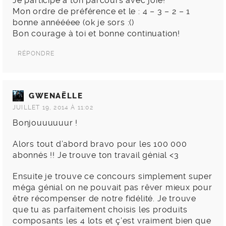
Je participe à ton parcours avec joie!
Mon ordre de préférence et le : 4 – 3 – 2 – 1
bonne annéééee (ok je sors :()
Bon courage à toi et bonne continuation!
RÉPONDRE
GWENAËLLE
JUILLET 19, 2014 À 11:02
Bonjouuuuuur !
Alors tout d’abord bravo pour les 100 000
abonnés !! Je trouve ton travail génial <3
Ensuite je trouve ce concours simplement super
méga génial on ne pouvait pas rêver mieux pour
être récompenser de notre fidélité. Je trouve
que tu as parfaitement choisis les produits
composants les 4 lots et ç'est vraiment bien que