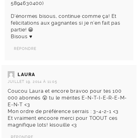
5894630400
)
D’énormes bisous, continue comme ça! Et
felicitations aux gagnantes si je n’en fait pas
partie! 😀
Bisous ♥
RÉPONDRE
LAURA
JUILLET 19, 2014 À 11:05
Coucou Laura et encore bravoo pour tes 100
000 abonnés 😮 tu le mérites E-N-T-I-E-R-E-M-
E-N-T <3
Mon ordre de préférence serrais : 3-4-2-1 <3
Et vraiment encoore merci pour TOOUT ces
magnifique lots! kisouille <3
RÉPONDRE