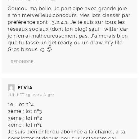
Coucou ma belle. Je participe avec grande joie
a ton merveilleux concours. Mes lots classer par
préférence sont : 3,2,4,1. Je te suis sur tous les
réseaux sociaux (dont ton blog) sauf Twitter car
je n’en ai malheureusement pas. J’aimerais bien
que tu fasse un get ready ou un draw m’y life.
Gros bisous <3 🙂
RÉPONDRE
ELVIA
JUILLET 19, 2014 À 9:11
1e : lot nº4
2ème : lot nº3
3ème : lot nº2
4ème : lot nº1
Je suis bien entendu abonnée à ta chaîne , à ta
newsletter et depuis peu sur Instagram car