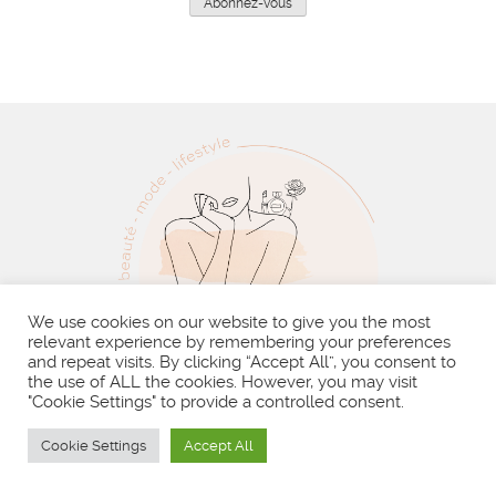
Abonnez-vous
We use cookies on our website to give you the most
relevant experience by remembering your preferences
and repeat visits. By clicking “Accept All”, you consent to
the use of ALL the cookies. However, you may visit
"Cookie Settings" to provide a controlled consent.
BLOG
À PROPOS
MES VIDÉOS
Cookie Settings
Accept All
CONTACT
RECHERCHER :