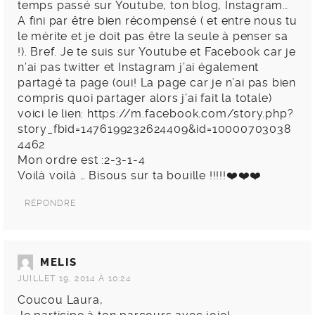
temps passé sur Youtube, ton blog, Instagram…
A fini par être bien récompensé ( et entre nous tu
le mérite et je doit pas être la seule à penser sa
!). Bref. Je te suis sur Youtube et Facebook car je
n’ai pas twitter et Instagram j’ai également
partagé ta page (oui! La page car je n’ai pas bien
compris quoi partager alors j’ai fait la totale)
voici le lien:
https://m.facebook.com/story.php?
story_fbid=1476199232624409&id=10000703038
4462
Mon ordre est :2-3-1-4
Voilà voilà … Bisous sur ta bouille !!!!!❤️❤️❤️
RÉPONDRE
MELIS
JUILLET 19, 2014 À 10:24
Coucou Laura,