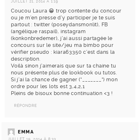
JUILLET 21, 2014 À 1:19
Coucou Laura 😀 trop contente du concour
ou je m’en presse d’y participer je te suis
partout : twitter (poseydansmonlit), FB
(angélique raspail), instagram
(konkonbredemer), j’ai aussi partagée le
concours sur le site/jeu ma bimbo pour
vérifier pseudo : kiara63350 c’est dans la
description.
Voilà sinon j’aimerais que sur ta chaine tu
nous présente plus de lookbook ou tutos.
Si j’ai la chance de gagner (*_______*) mon
ordre pour les lots est 3,4,2,1
Pleins de bisoux bonne continuation <3 !
RÉPONDRE
EMMA
JUILLET 19, 2014 À 8:33