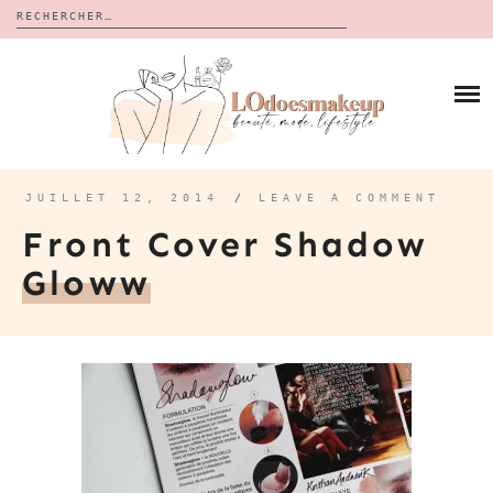
Rechercher :
Skip
to
BLOG
content
REVUES
À PROPOS
CALENDRIERS DE L’AVENT
BON PLAN
MES VIDÉOS
JUILLET 12, 2014
/
LEAVE A COMMENT
VIDÉOS
Front Cover Shadow
CONTACT
Gloww