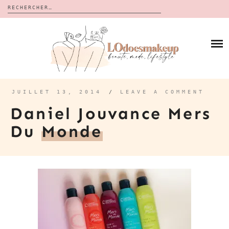
Rechercher :
Skip
to
BLOG
content
REVUES
À PROPOS
CALENDRIERS DE L’AVENT
BON PLAN
MES VIDÉOS
JUILLET 13, 2014
/
LEAVE A COMMENT
VIDÉOS
Daniel Jouvance Mers
CONTACT
Du
Monde