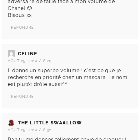
adversaire de taille face à mon Volume de
Chanel 😉
Bisous xx
RÉPONDRE
CELINE
AOÛT 25, 2014 À 8:20
Il donne un superbe volume ! c’est ce que je
recherche en priorité chez un mascara. Le nom
est plutôt drôle aussi^^
RÉPONDRE
THE LITTLE SWAALLOW
AOÛT 25, 2014 À 8:32
Rah tu me donnes tellement envie de craquer !