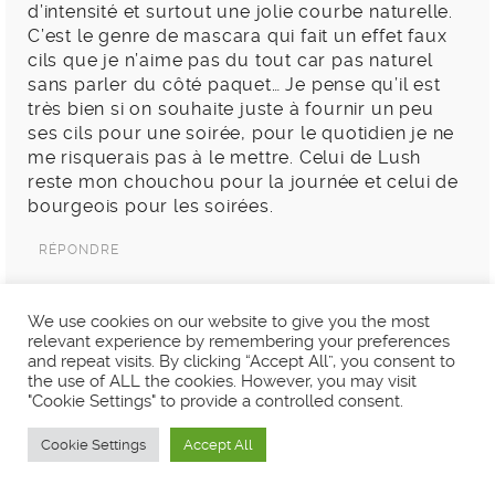
d’intensité et surtout une jolie courbe naturelle.
C’est le genre de mascara qui fait un effet faux
cils que je n’aime pas du tout car pas naturel
sans parler du côté paquet… Je pense qu’il est
très bien si on souhaite juste à fournir un peu
ses cils pour une soirée, pour le quotidien je ne
me risquerais pas à le mettre. Celui de Lush
reste mon chouchou pour la journée et celui de
bourgeois pour les soirées.
RÉPONDRE
We use cookies on our website to give you the most
relevant experience by remembering your preferences
JULIETTE
and repeat visits. By clicking “Accept All”, you consent to
JANVIER 26, 2015 À 5:32
the use of ALL the cookies. However, you may visit
Super article!
"Cookie Settings" to provide a controlled consent.
J’en ai aussi fais un dessus!
Cookie Settings
Accept All
Je crois qu’il me fait des cils encore plus longs!
Bisous