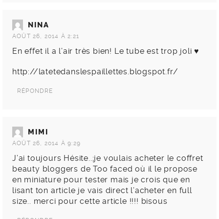
NINA
AOÛT 26, 2014 À 2:21
En effet il a l’air très bien! Le tube est trop joli ♥
http://latetedanslespaillettes.blogspot.fr/
RÉPONDRE
MIMI
AOÛT 26, 2014 À 9:29
J’ai toujours Hésite..;je voulais acheter le coffret
beauty bloggers de Too faced où il le propose
en miniature pour tester mais je crois que en
lisant ton article je vais direct l’acheter en full
size.. merci pour cette article !!!! bisous