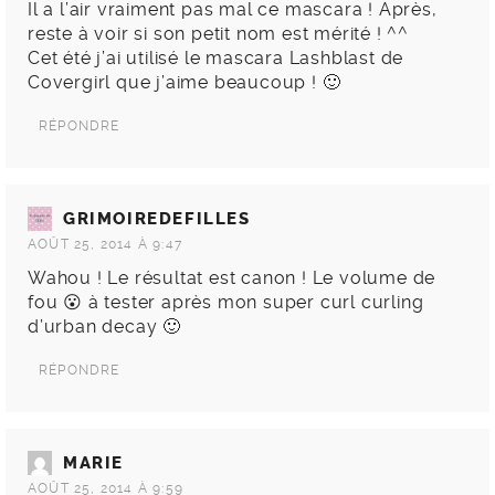
Il a l’air vraiment pas mal ce mascara ! Après,
reste à voir si son petit nom est mérité ! ^^
Cet été j’ai utilisé le mascara Lashblast de
Covergirl que j’aime beaucoup ! 🙂
RÉPONDRE
GRIMOIREDEFILLES
AOÛT 25, 2014 À 9:47
Wahou ! Le résultat est canon ! Le volume de
fou 😮 à tester après mon super curl curling
d’urban decay 🙂
RÉPONDRE
MARIE
AOÛT 25, 2014 À 9:59