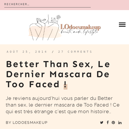
Rechercher :
Skip
to
BLOG
content
REVUES
À PROPOS
CALENDRIERS DE L’AVENT
BON PLAN
MES VIDÉOS
AOÛT 25, 2014
/
27 COMMENTS
VIDÉOS
Better Than Sex, Le
CONTACT
Dernier Mascara De
Too Faced
!
Je reviens aujourd’hui vous parler du Better
than sex, le dernier mascara de Too Faced ! Ce
qui est très étrange c’est que mon histoire…
BY
LODOESMAKEUP