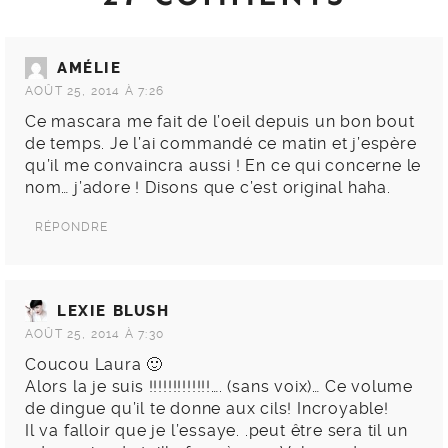
AMÉLIE
AOÛT 25, 2014 À 7:26
Ce mascara me fait de l’oeil depuis un bon bout
de temps. Je l’ai commandé ce matin et j’espère
qu’il me convaincra aussi ! En ce qui concerne le
nom… j’adore ! Disons que c’est original haha.
RÉPONDRE
LEXIE BLUSH
AOÛT 25, 2014 À 7:30
Coucou Laura 🙂
Alors la je suis !!!!!!!!!!!!!…. (sans voix)… Ce volume
de dingue qu’il te donne aux cils! Incroyable!
Il va falloir que je l’essaye. .peut être sera til un