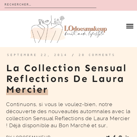
Rechercher :
Skip
to
BLOG
content
REVUES
À PROPOS
CALENDRIERS DE L’AVENT
BON PLAN
MES VIDÉOS
SEPTEMBRE 22, 2014
/
20 COMMENTS
VIDÉOS
La Collection Sensual
CONTACT
Reflections De Laura
Mercier
Continuons, si vous le voulez-bien, notre
découverte des nouveautés automnales avec la
collection Sensual Reflections de Laura Mercier
! Déjà disponible au Bon Marché et sur…