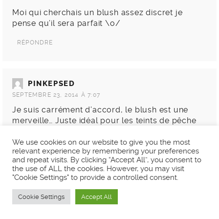
Moi qui cherchais un blush assez discret je
pense qu’il sera parfait \o/
RÉPONDRE
PINKEPSED
SEPTEMBRE 23, 2014 À 7:07
Je suis carrément d’accord, le blush est une
merveille… Juste idéal pour les teints de pêche
(euh ou de cachet d’aspirine) comme moi !
We use cookies on our website to give you the most
relevant experience by remembering your preferences
Le prix ne doit pas être aussi merveilleux par
and repeat visits. By clicking “Accept All”, you consent to
contre… xD
the use of ALL the cookies. However, you may visit
"Cookie Settings" to provide a controlled consent.
RÉPONDRE
Cookie Settings
Accept All