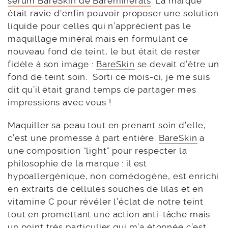
sérum BareSkin de Bareminerals
. La marque
était ravie d’enfin pouvoir proposer une solution
liquide pour celles qui n’apprécient pas le
maquillage minéral mais en formulant ce
nouveau fond de teint, le but était de rester
fidèle à son image :
BareSkin
se devait d’être un
fond de teint soin. Sorti ce mois-ci, je me suis
dit qu’il était grand temps de partager mes
impressions avec vous !
Maquiller sa peau tout en prenant soin d’elle,
c’est une promesse à part entière.
BareSkin
a
une composition “light” pour respecter la
philosophie de la marque : il est
hypoallergénique, non comédogène, est enrichi
en extraits de cellules souches de lilas et en
vitamine C pour révéler l’éclat de notre teint
tout en promettant une action anti-tâche mais
un point très particulier qui m’a étonnée c’est