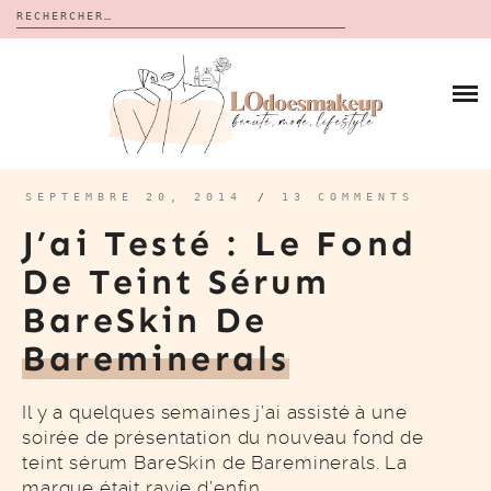
Rechercher :
Skip
to
BLOG
content
REVUES
À PROPOS
CALENDRIERS DE L’AVENT
BON PLAN
MES VIDÉOS
SEPTEMBRE 20, 2014
/
13 COMMENTS
VIDÉOS
J’ai Testé : Le Fond
CONTACT
De Teint Sérum
BareSkin De
Bareminerals
Il y a quelques semaines j’ai assisté à une
soirée de présentation du nouveau fond de
teint sérum BareSkin de Bareminerals. La
marque était ravie d’enfin…