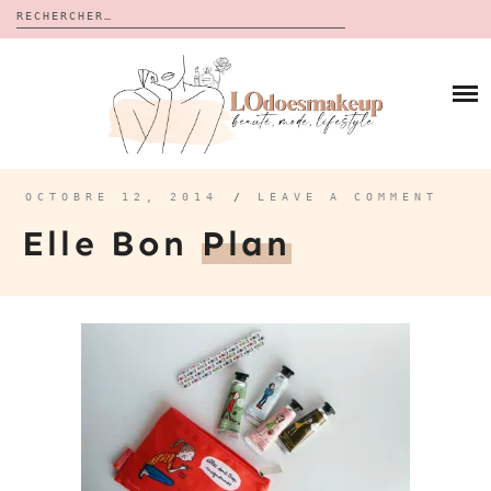
Rechercher :
Skip
to
BLOG
content
REVUES
À PROPOS
CALENDRIERS DE L’AVENT
BON PLAN
MES VIDÉOS
OCTOBRE 12, 2014
/
LEAVE A COMMENT
VIDÉOS
Elle Bon
Plan
CONTACT