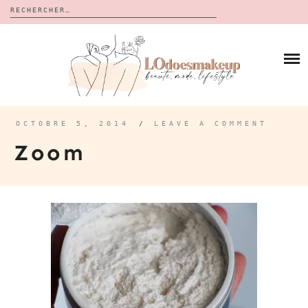
Rechercher :
Skip
to
BLOG
content
REVUES
À PROPOS
CALENDRIERS DE L’AVENT
BON PLAN
MES VIDÉOS
OCTOBRE 5, 2014
/
LEAVE A COMMENT
VIDÉOS
Zoom
CONTACT