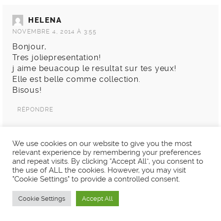
HELENA
NOVEMBRE 4, 2014 À 3:55
Bonjour,
Tres joliepresentation!
j aime beuacoup le resultat sur tes yeux!
Elle est belle comme collection.
Bisous!
RÉPONDRE
We use cookies on our website to give you the most
LÉA
relevant experience by remembering your preferences
and repeat visits. By clicking “Accept All”, you consent to
NOVEMBRE 5, 2014 À 1:38
the use of ALL the cookies. However, you may visit
Coucou! 🙂
"Cookie Settings" to provide a controlled consent.
Super article, comme d’habitude!
Je t’avoue que quand j’ai vue les faux cils je me
Cookie Settings
Accept All
suis dis “Mon dieu quelle horreur, le too much à
son extrême”!