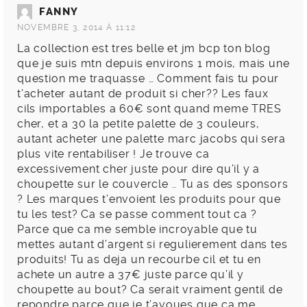
FANNY
NOVEMBRE 3, 2014 À 11:12
La collection est tres belle et jm bcp ton blog
que je suis mtn depuis environs 1 mois, mais une
question me traquasse … Comment fais tu pour
t’acheter autant de produit si cher?? Les faux
cils importables a 60€ sont quand meme TRES
cher, et a 30 la petite palette de 3 couleurs,
autant acheter une palette marc jacobs qui sera
plus vite rentabiliser ! Je trouve ca
excessivement cher juste pour dire qu’il y a
choupette sur le couvercle .. Tu as des sponsors
? Les marques t’envoient les produits pour que
tu les test? Ca se passe comment tout ca ?
Parce que ca me semble incroyable que tu
mettes autant d’argent si regulierement dans tes
produits! Tu as deja un recourbe cil et tu en
achete un autre a 37€ juste parce qu’il y
choupette au bout? Ca serait vraiment gentil de
repondre parce que je t’avoues que ca me