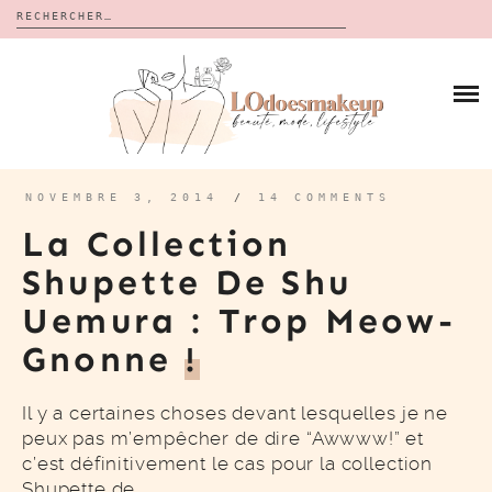
Rechercher :
Skip
to
BLOG
content
REVUES
À PROPOS
CALENDRIERS DE L’AVENT
BON PLAN
MES VIDÉOS
NOVEMBRE 3, 2014
/
14 COMMENTS
VIDÉOS
La Collection
CONTACT
Shupette De Shu
Uemura : Trop Meow-
Gnonne
!
Il y a certaines choses devant lesquelles je ne
peux pas m’empêcher de dire “Awwww!” et
c’est définitivement le cas pour la collection
Shupette de…