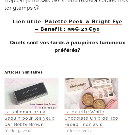
trop car je ne sais pas si elle restera soldée très
longtemps 🙂
Lien utile:
Palette Peek-a-Bright Eye
– Benefit :
33€
23€90
Quels sont vos fards à paupières lumineux
préférés?
Articles Similaires
La shimmer brick
La palette White
Sequin pour les yeux
Chocolate Chip de Too
par Bobbi Brown
Faced: mon avis!
février 9, 2014
juillet 24, 2017