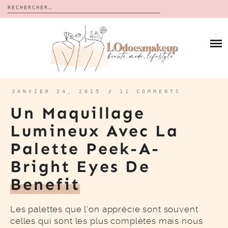
Rechercher :
Skip
to
BLOG
content
REVUES
À PROPOS
CALENDRIERS DE L’AVENT
BON PLAN
MES VIDÉOS
JANVIER 24, 2015
/
11 COMMENTS
VIDÉOS
Un Maquillage
CONTACT
Lumineux Avec La
Palette Peek-A-
Bright Eyes De
Benefit
Les palettes que l’on apprécie sont souvent
celles qui sont les plus complètes mais nous