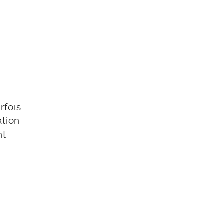
rfois
ation
nt