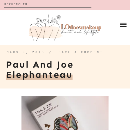
Rechercher :
Skip
to
BLOG
content
REVUES
À PROPOS
CALENDRIERS DE L’AVENT
BON PLAN
MES VIDÉOS
MARS 5, 2015
/
LEAVE A COMMENT
VIDÉOS
Paul And Joe
CONTACT
Elephanteau