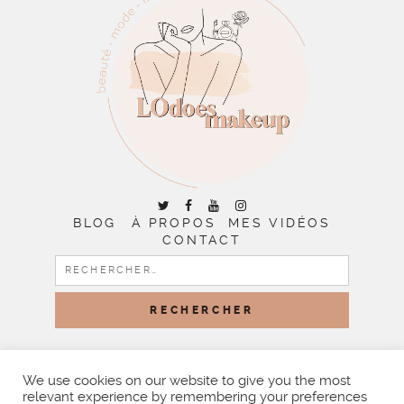
BLOG
À PROPOS
MES VIDÉOS
CONTACT
RECHERCHER :
COPYRIGHT © 2026 | ALL RIGHTS RESERVED |
DESIGNED
BY LITTLE THEME SHOP
We use cookies on our website to give you the most
relevant experience by remembering your preferences