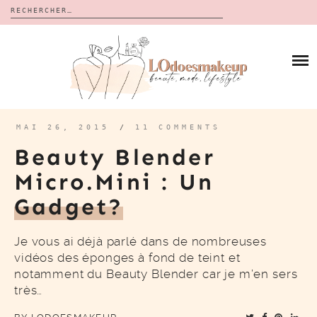
Rechercher :
Skip
to
BLOG
content
REVUES
À PROPOS
CALENDRIERS DE L’AVENT
BON PLAN
MES VIDÉOS
MAI 26, 2015
/
11 COMMENTS
VIDÉOS
Beauty Blender
CONTACT
Micro.mini : Un
Gadget?
Je vous ai déjà parlé dans de nombreuses
vidéos des éponges à fond de teint et
notamment du Beauty Blender car je m’en sers
très…