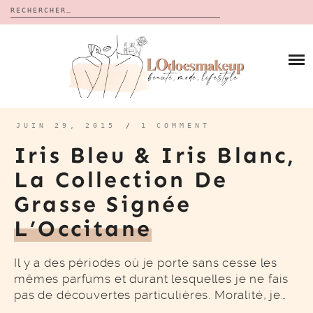
Rechercher :
Skip
to
BLOG
content
REVUES
À PROPOS
CALENDRIERS DE L’AVENT
BON PLAN
MES VIDÉOS
JUIN 29, 2015
/
1 COMMENT
VIDÉOS
Iris Bleu & Iris Blanc,
CONTACT
La Collection De
Grasse Signée
L’Occitane
Il y a des périodes où je porte sans cesse les
mêmes parfums et durant lesquelles je ne fais
pas de découvertes particulières. Moralité, je…