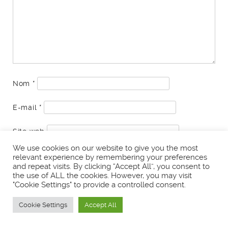
Nom
*
E-mail
*
Site web
We use cookies on our website to give you the most
Prévenez-moi de tous les nouveaux commentaires
relevant experience by remembering your preferences
par e-mail.
and repeat visits. By clicking “Accept All”, you consent to
the use of ALL the cookies. However, you may visit
Prévenez-moi de tous les nouveaux articles par e-
"Cookie Settings" to provide a controlled consent.
mail.
Cookie Settings
Accept All