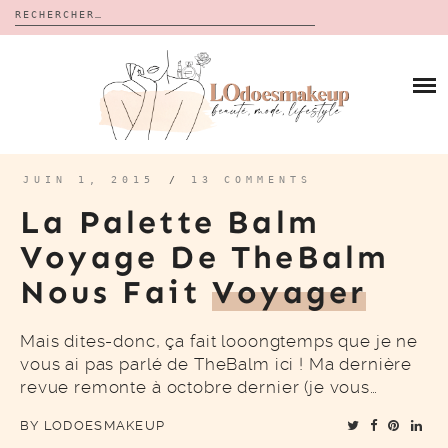
Rechercher :
Skip
to
BLOG
content
REVUES
À PROPOS
CALENDRIERS DE L’AVENT
BON PLAN
MES VIDÉOS
JUIN 1, 2015
/
13 COMMENTS
VIDÉOS
La Palette Balm
CONTACT
Voyage De TheBalm
Nous Fait
Voyager
Mais dites-donc, ça fait looongtemps que je ne
vous ai pas parlé de TheBalm ici ! Ma dernière
revue remonte à octobre dernier (je vous…
BY
LODOESMAKEUP