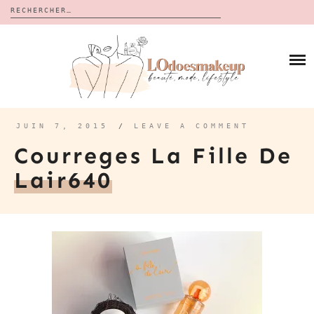
Rechercher :
Skip
to
BLOG
content
REVUES
À PROPOS
CALENDRIERS DE L’AVENT
BON PLAN
MES VIDÉOS
JUIN 7, 2015
/
LEAVE A COMMENT
VIDÉOS
Courreges La Fille De
CONTACT
Lair640