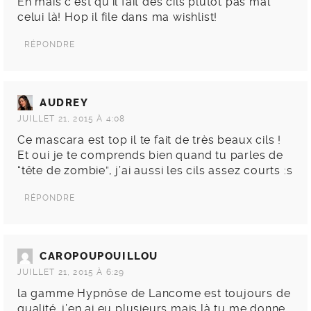
Eh mais c’est qu’il fait des cils plutôt pas mal
celui là! Hop il file dans ma wishlist!
RÉPONDRE
AUDREY
JUILLET 21, 2015 À 4:08
Ce mascara est top il te fait de très beaux cils !
Et oui je te comprends bien quand tu parles de
“tête de zombie”, j’ai aussi les cils assez courts :s
RÉPONDRE
CAROPOUPOUILLOU
JUILLET 21, 2015 À 6:29
la gamme Hypnôse de Lancome est toujours de
qualité. j’en ai eu plusieurs mais là tu me donne