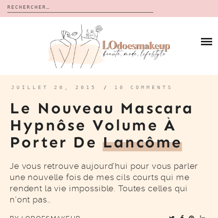
Rechercher :
Skip
to
BLOG
content
REVUES
À PROPOS
CALENDRIERS DE L’AVENT
BON PLAN
MES VIDÉOS
JUILLET 20, 2015
/
10 COMMENTS
VIDÉOS
Le Nouveau Mascara
CONTACT
Hypnôse Volume À
Porter De
Lancôme
Je vous retrouve aujourd’hui pour vous parler
une nouvelle fois de mes cils courts qui me
rendent la vie impossible. Toutes celles qui
n’ont pas…