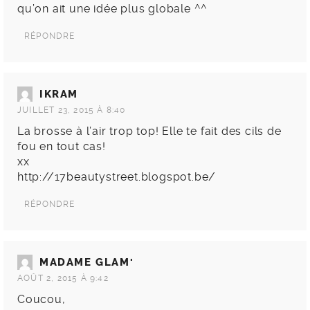
qu’on ait une idée plus globale ^^
RÉPONDRE
IKRAM
JUILLET 23, 2015 À 8:40
La brosse à l’air trop top! Elle te fait des cils de
fou en tout cas!
xx
http://17beautystreet.blogspot.be/
RÉPONDRE
MADAME GLAM'
AOÛT 2, 2015 À 9:42
Coucou,