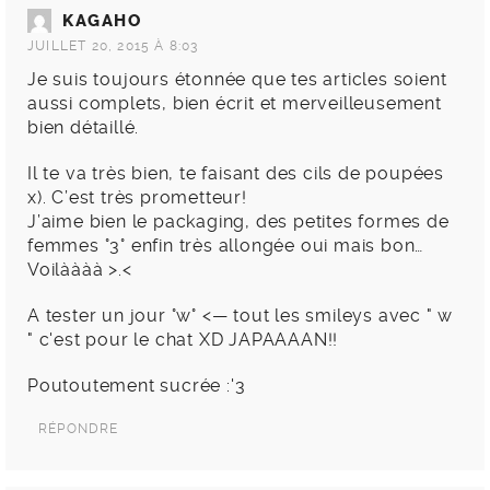
KAGAHO
JUILLET 20, 2015 À 8:03
Je suis toujours étonnée que tes articles soient
aussi complets, bien écrit et merveilleusement
bien détaillé.
Il te va très bien, te faisant des cils de poupées
x). C’est très prometteur!
J’aime bien le packaging, des petites formes de
femmes °3° enfin très allongée oui mais bon…
Voilàààà >.<
A tester un jour °w° <— tout les smileys avec " w
" c'est pour le chat XD JAPAAAAN!!
Poutoutement sucrée :'3
RÉPONDRE