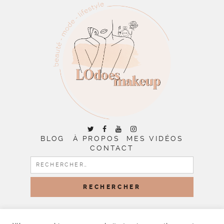
BLOG
À PROPOS
MES VIDÉOS
CONTACT
RECHERCHER :
COPYRIGHT © 2026 | ALL RIGHTS RESERVED |
DESIGNED
BY LITTLE THEME SHOP