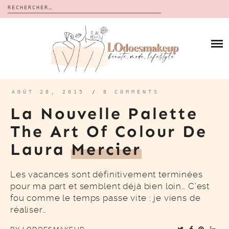
Rechercher :
Skip
to
BLOG
content
REVUES
À PROPOS
CALENDRIERS DE L’AVENT
BON PLAN
MES VIDÉOS
AOÛT 28, 2015
/
8 COMMENTS
VIDÉOS
La Nouvelle Palette
CONTACT
The Art Of Colour De
Laura
Mercier
Les vacances sont définitivement terminées
pour ma part et semblent déjà bien loin… C’est
fou comme le temps passe vite : je viens de
réaliser…