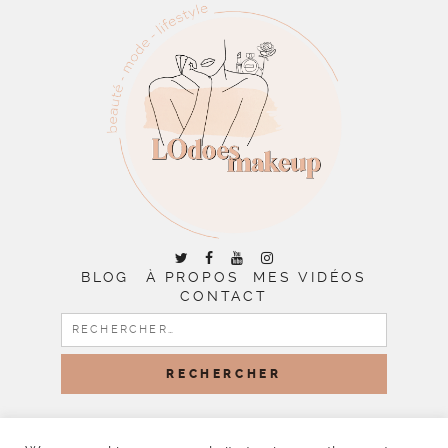
BLOG
À PROPOS
MES VIDÉOS
CONTACT
RECHERCHER :
COPYRIGHT © 2026 | ALL RIGHTS RESERVED |
DESIGNED
BY LITTLE THEME SHOP