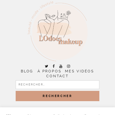
BLOG
À PROPOS
MES VIDÉOS
CONTACT
RECHERCHER :
COPYRIGHT © 2026 | ALL RIGHTS RESERVED |
DESIGNED
BY LITTLE THEME SHOP