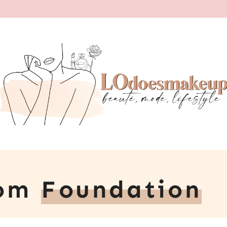
oom
Foundation