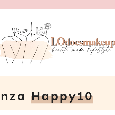
enza
Happy10