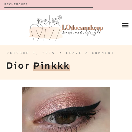
Rechercher :
Skip
to
BLOG
content
REVUES
À PROPOS
CALENDRIERS DE L’AVENT
BON PLAN
MES VIDÉOS
OCTOBRE 3, 2015
/
LEAVE A COMMENT
VIDÉOS
Dior
Pinkkk
CONTACT