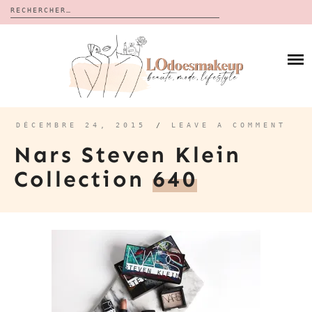
Rechercher :
Skip
to
BLOG
content
REVUES
À PROPOS
CALENDRIERS DE L’AVENT
BON PLAN
MES VIDÉOS
DÉCEMBRE 24, 2015
/
LEAVE A COMMENT
VIDÉOS
Nars Steven Klein
CONTACT
Collection
640