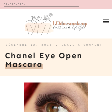
Rechercher :
Skip
to
BLOG
content
REVUES
À PROPOS
CALENDRIERS DE L’AVENT
BON PLAN
MES VIDÉOS
DÉCEMBRE 12, 2015
/
LEAVE A COMMENT
VIDÉOS
Chanel Eye Open
CONTACT
Mascara