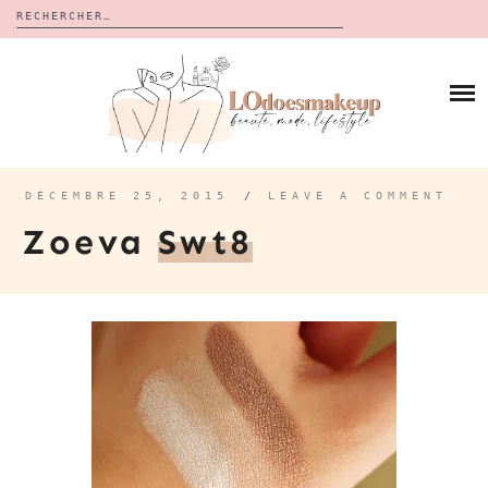
Rechercher :
Skip
to
BLOG
content
REVUES
À PROPOS
CALENDRIERS DE L’AVENT
BON PLAN
MES VIDÉOS
DÉCEMBRE 25, 2015
/
LEAVE A COMMENT
VIDÉOS
Zoeva
Swt8
CONTACT