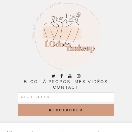
BLOG
À PROPOS
MES VIDÉOS
CONTACT
RECHERCHER :
COPYRIGHT © 2026 | ALL RIGHTS RESERVED |
DESIGNED
BY LITTLE THEME SHOP