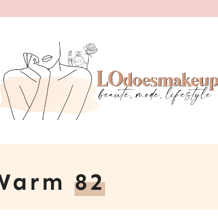
 Warm
82