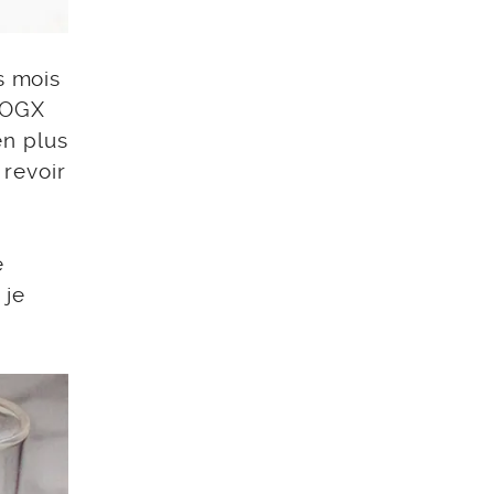
s mois
’OGX
en plus
 revoir
e
 je