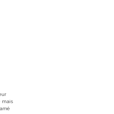
eur
) mais
ntamé