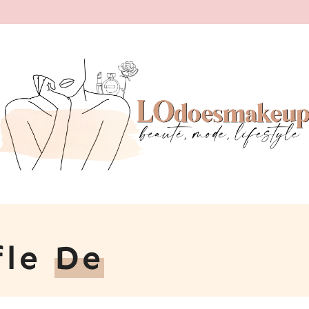
fle
De