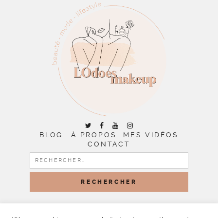
BLOG
À PROPOS
MES VIDÉOS
CONTACT
RECHERCHER :
COPYRIGHT © 2026 | ALL RIGHTS RESERVED |
DESIGNED
BY LITTLE THEME SHOP