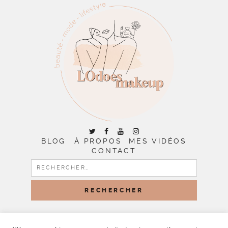
BLOG
À PROPOS
MES VIDÉOS
CONTACT
RECHERCHER :
COPYRIGHT © 2026 | ALL RIGHTS RESERVED |
DESIGNED
BY LITTLE THEME SHOP