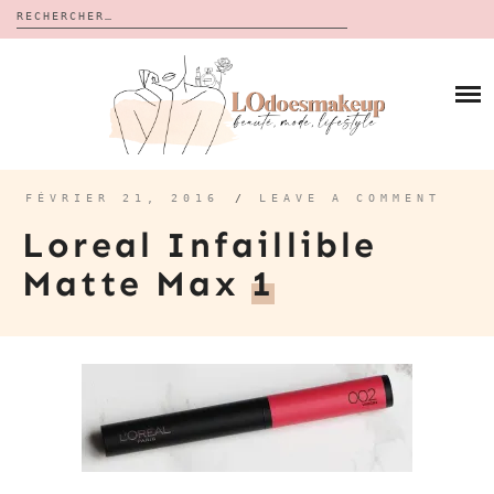
Rechercher :
Skip
to
BLOG
content
REVUES
À PROPOS
CALENDRIERS DE L’AVENT
BON PLAN
MES VIDÉOS
FÉVRIER 21, 2016
/
LEAVE A COMMENT
VIDÉOS
Loreal Infaillible
CONTACT
Matte Max
1