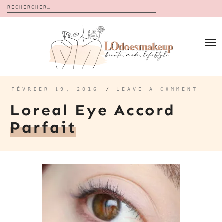
Rechercher :
Skip
to
BLOG
content
REVUES
À PROPOS
CALENDRIERS DE L’AVENT
BON PLAN
MES VIDÉOS
FÉVRIER 19, 2016
/
LEAVE A COMMENT
VIDÉOS
Loreal Eye Accord
CONTACT
Parfait