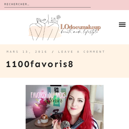
Rechercher :
Skip
to
BLOG
content
REVUES
À PROPOS
CALENDRIERS DE L’AVENT
BON PLAN
MES VIDÉOS
MARS 13, 2016
/
LEAVE A COMMENT
VIDÉOS
1100favoris8
CONTACT