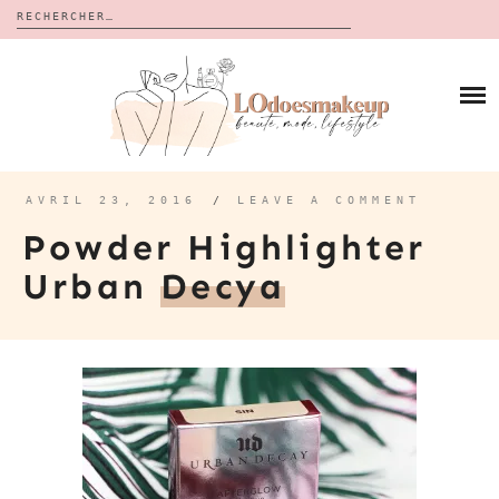
Rechercher :
Skip
to
BLOG
content
REVUES
À PROPOS
CALENDRIERS DE L’AVENT
BON PLAN
MES VIDÉOS
AVRIL 23, 2016
/
LEAVE A COMMENT
VIDÉOS
Powder Highlighter
CONTACT
Urban
Decya