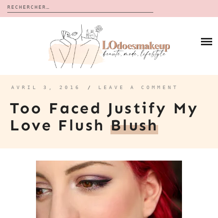
Rechercher :
Skip
to
BLOG
content
REVUES
À PROPOS
CALENDRIERS DE L’AVENT
BON PLAN
MES VIDÉOS
AVRIL 3, 2016
/
LEAVE A COMMENT
VIDÉOS
Too Faced Justify My
CONTACT
Love Flush
Blush